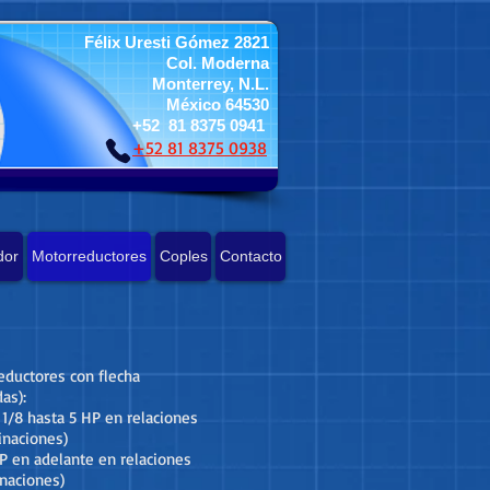
Félix Uresti Gómez 2821
Col. Moderna
Monterrey, N.L.
México 64530
+52 81 8375 0941
+52 81 8375 0938
dor
Motorreductores
Coples
Contacto
eductores con flecha
as):
1/8 hasta 5 HP en relaciones
inaciones)
P en adelante en relaciones
inaciones)