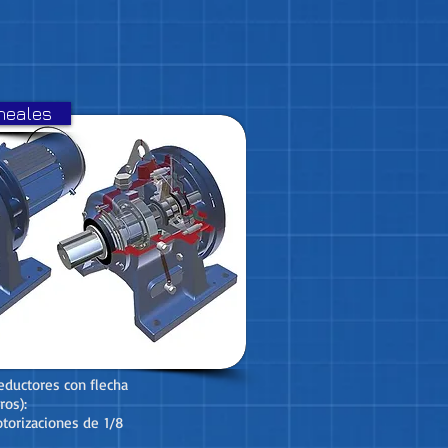
neales
eductores con flecha
ros):
otorizaciones de
1/8