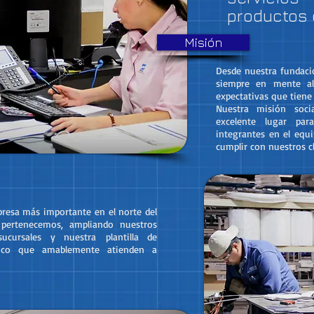
productos 
Misión
Desde nuestra fundaci
siempre en mente al 
expectativas que tiene 
Nuestra misión soci
excelente lugar pa
integrantes en el equ
cumplir con nuestros cl
resa más importante en el norte del
pertenecemos, ampliando nuestros
ucursales y nuestra plantilla de
nico que amablemente atienden a