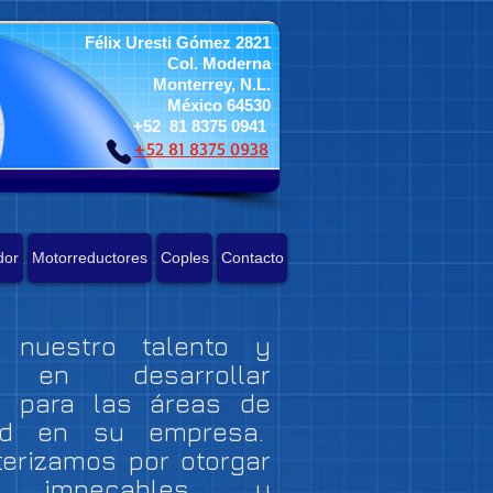
Félix Uresti Gómez 2821
Col. Moderna
Monterrey, N.L.
México 64530
+52 81 8375 0941
+52 81 8375 0938
dor
Motorreductores
Coples
Contacto
s nuestro talento y
o en desarrollar
s para las áreas de
dad en su empresa.
erizamos por otorgar
os impecables y