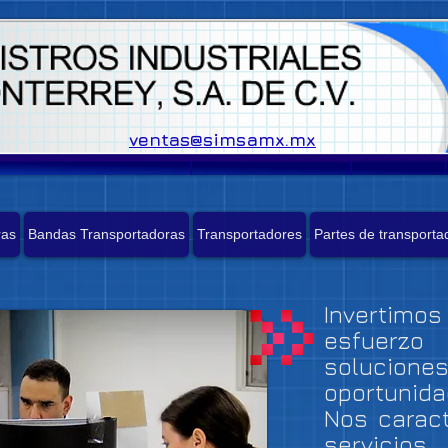
ventas@simsamx.mx
ras
Bandas Transportadoras
Transportadores
Partes de transporta
Invertimo
esfuerz
solucione
oportuni
Nos caract
servici