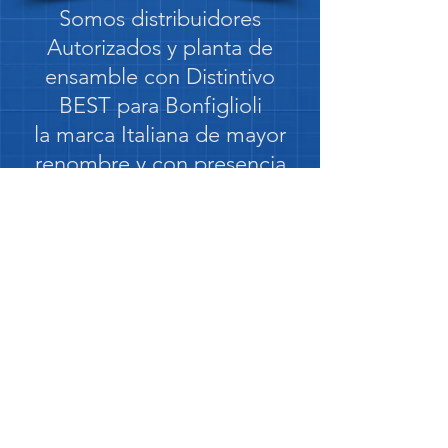
Somos distribuidores
Autorizados y planta de
ensamble con Distintivo
BEST para Bonfiglioli
la marca Italiana de mayor
renombre y con presencia
mundial
Somos planta de ensamble
Bonfiglioli BEST
© 2021 by SIMSAMX.com, created
with
Wix.com
SUMINISTROS INDUSTRIALES DE
MONTERREY, SA DE CV
Félix Uresti Gómez 2821