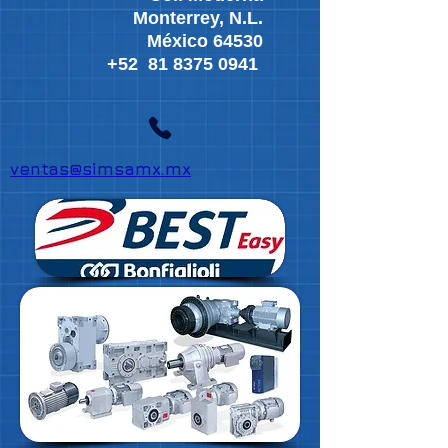
Monterrey, N.L.
México 64530
+52
81 8375 0941
ventas@simsamx.mx