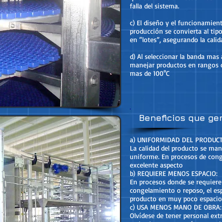
falla del sistema.
c) El diseño y el funcionamien
producción se convierta al ti
en “lotes”, asegurando la cali
d) Al seleccionar la banda mas
manejar productos en rangos 
mas de 100°C
Beneficios que ge
a) UNIFORMIDAD DEL PRODUCT
La calidad del producto se man
uniforme. En procesos de cong
excelente aspecto
b) REQUIERE MENOS ESPACIO:
En procesos donde se requiere
congelamiento o reposo, el es
producto en muy poco espacio
c) USA MENOS MANO DE OBRA:
Olvídese de tener personal ext