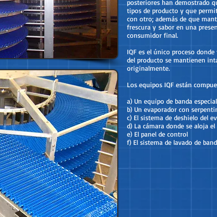
posteriores han demostrado q
tipos de producto y que permi
con otro; además de que mantie
frescura y sabor en una prese
consumidor final.
IQF es el único proceso donde 
del producto se mantienen inta
originalmente.
Los equipos IQF están compue
a) Un equipo de banda especia
b) Un evaporador con serpentin
c) El sistema de deshielo del e
d) La cámara donde se aloja el
e) El panel de control
f) El sistema de lavado de ban