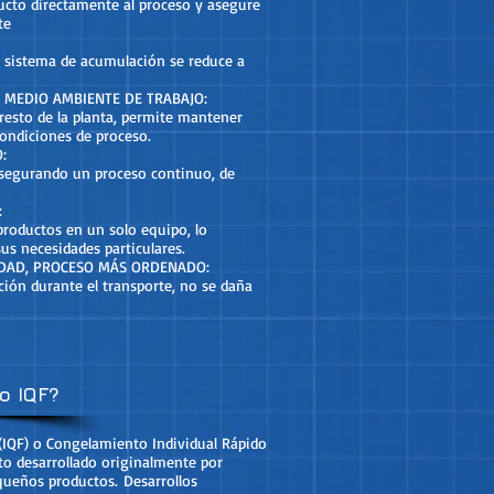
ducto directamente al proceso y asegure
te
l sistema de acumulación se reduce a
 MEDIO AMBIENTE DE TRABAJO:
l resto de la planta, permite mantener
condiciones de proceso.
:
asegurando un proceso continuo, de
:
 productos en un solo equipo, lo
us necesidades particulares.
IDAD, PROCESO MÁS ORDENADO:
ción durante el transporte, no se daña
o IQF?
 (IQF) o Congelamiento Individual Rápido
o desarrollado originalmente por
queños productos. Desarrollos