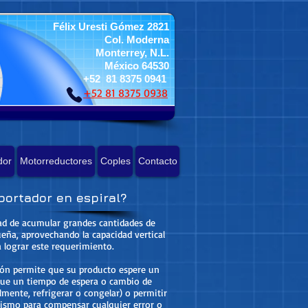
Félix Uresti Gómez 2821
Col. Moderna
Monterrey, N.L.
México 64530
+52 81 8375 0941
+52 81 8375 0938
dor
Motorreductores
Coples
Contacto
portador en espiral?
dad de acumular grandes cantidades de
ña, aprovechando la capacidad vertical
a lograr este requerimiento.
ión permite que su producto espere un
rgue un tiempo de espera o cambio de
mente, refrigerar o congelar) o permitir
ismo para compensar cualquier error o