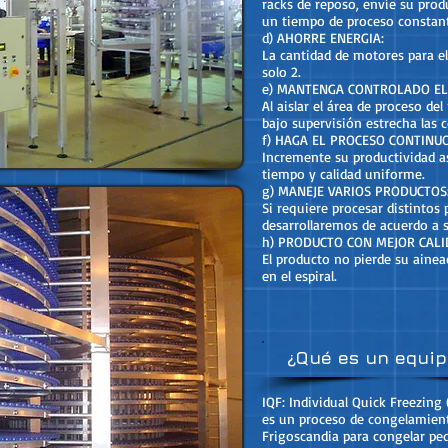
racks de reposo, envíe su pro
un tiempo de proceso constan
d) AHORRE ENERGIA:
La cantidad de motores para e
solo 2.
e) MANTENGA CONTROLADO EL
Al aislar el área de proceso de
bajo supervisión estrecha las 
f) HAGA EL PROCESO CONTINUO
Incremente su productividad 
tiempo y calidad uniforme.
g) MANEJE VARIOS PRODUCTOS
Si requiere procesar distintos
desarrollaremos de acuerdo a s
h) PRODUCTO CON MEJOR CAL
El producto no pierde su ainea
en el espiral.
¿Qué es un equip
IQF: Individual Quick Freezing
es un proceso de congelamient
Frigoscandia para congelar pe